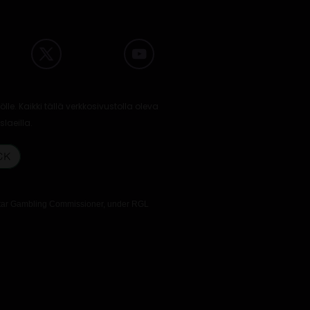
ölle. Kaikki tällä verkkosivustolla oleva
slaeilla.