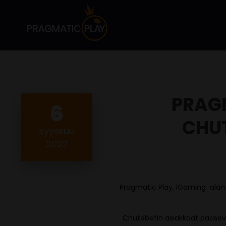
PRAGM
6
CHUT
syyskuu
2022
Pragmatic Play, iGaming-alan j
Chutebetin asiakkaat pääsevä