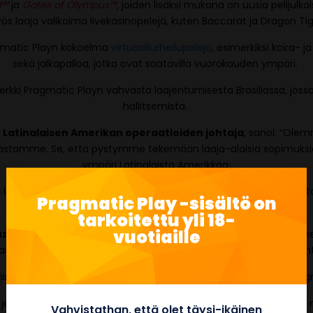
d™
ja
Gates of Olympus™
, joiden lisäksi mukana on uusia pelijulka
s laaja valikoima livekasinopelejä, kuten Baccarat ja Dragon Ti
agmatic Playn kokoelma
virtuaaliurheilupelejä
, esimerkiksi koira- 
sekä jalkapalloa, jotka ovat saatavilla vuorokauden ympäri.
kki Pragmatic Playn vahvasta laajentumisesta Brasiliassa, jossa
hallitsemista.
n Latinalaisen Amerikan operaatioiden johtaja
, sanoi: “Ole
oimastamme. Se, että pystymme tekemään laaja-alaisia sopimuks
ympäri Latinalaista Amerikkaa.
läheistä yhteistyötä Chutebetin kanssa auttaaksemme heitä 
Pragmatic Play -sisältö on
Brasiliassa.”
tarkoitettu yli 18-
vuotiaille
uza Chutebetiltä
sanoi: “Pragmatic Play tunnetaan siitä, että 
isältöä laajalla skaalalla. Olemme hyvin tyytyväisiä tähän y
täin tärkeää, että voimme julkaista kolme vertikaalia yhden integ
n jopa seitsemän
uutta kolikkopeliä
kuukaudessa sen lisäksi, että
Vahvistathan, että olet täysi-ikäinen