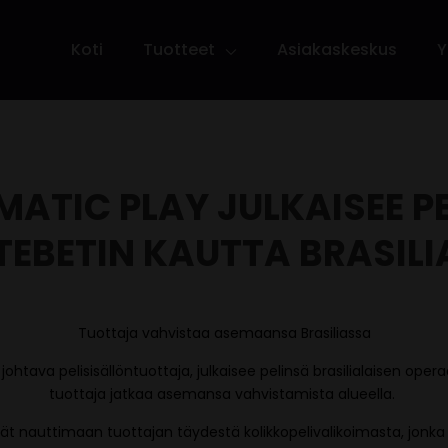
Koti
Tuotteet
Asiakaskeskus
Y
ATIC PLAY JULKAISEE P
EBETIN KAUTTA BRASIL
Tuottaja vahvistaa asemaansa Brasiliassa
ohtava pelisisällöntuottaja, julkaisee pelinsä brasilialaisen oper
tuottaja jatkaa asemansa vahvistamista alueella.
t nauttimaan tuottajan täydestä kolikkopelivalikoimasta, jonka j