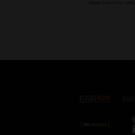
myös
livekasino
-, vir