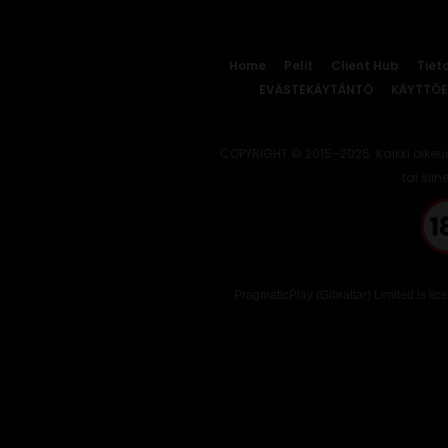
Home
Pelit
Client Hub
Tiet
EVÄSTEKÄYTÄNTÖ
KÄYTTÖ
COPYRIGHT © 2015–2026. Kaikki oikeu
tai siih