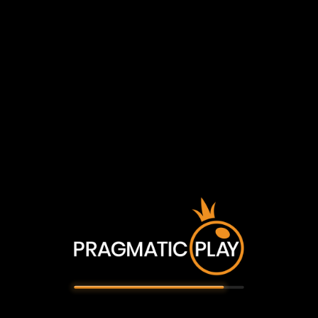
Посмотрите на некоторые из наших наград!
Контент Pragmatic Play
предназначен для лиц от 18
лет и старше.
Пожалуйста, подтвердите что вы
достигли совершеннолетия чтобы
продолжить
Home