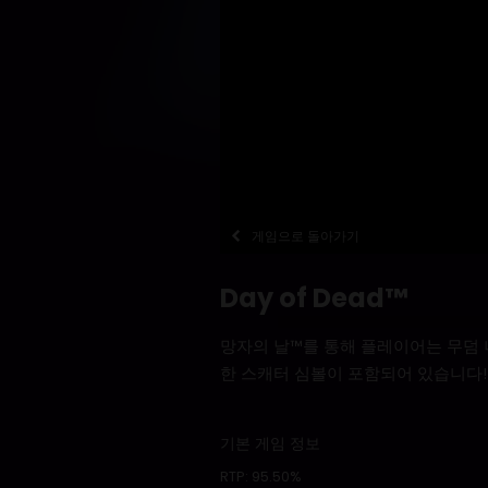
게임으로 돌아가기
Day of Dead™
망자의 날™를 통해 플레이어는 무덤 
한 스캐터 심볼이 포함되어 있습니다!
기본 게임 정보
RTP:
95.50%