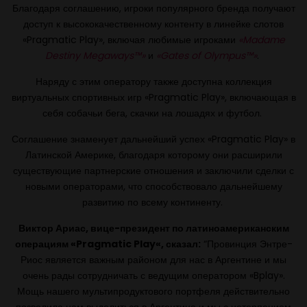
Благодаря соглашению, игроки популярного бренда получают
доступ к высококачественному контенту в линейке слотов
«Pragmatic Play», включая любимые игроками
«Madame
Destiny Megaways™»
и
«Gates of Olympus™»
.
Наряду с этим оператору также доступна коллекция
виртуальных спортивных игр «Pragmatic Play», включающая в
себя собачьи бега, скачки на лошадях и футбол.
Соглашение знаменует дальнейший успех «Pragmatic Play» в
Латинской Америке, благодаря которому они расширили
существующие партнерские отношения и заключили сделки с
новыми операторами, что способствовало дальнейшему
развитию по всему континенту.
Виктор Ариас, вице-президент по латиноамериканским
операциям
«
Pragmatic
Play
«
, сказал:
“Провинция Энтре-
Риос является важным районом для нас в Аргентине и мы
очень рады сотрудничать с ведущим оператором «Bplay».
Мощь нашего мультипродуктового портфеля действительно