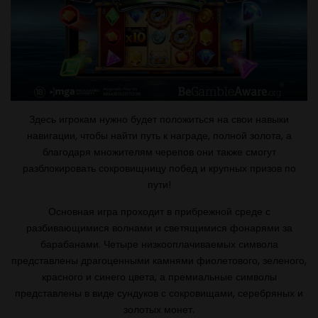
Здесь игрокам нужно будет положиться на свои навыки
навигации, чтобы найти путь к награде, полной золота, а
благодаря множителям черепов они также смогут
разблокировать сокровищницу побед и крупных призов по
пути!
Основная игра проходит в прибрежной среде с
разбивающимися волнами и светящимися фонарями за
барабанами. Четыре низкооплачиваемых символа
представлены драгоценными камнями фиолетового, зеленого,
красного и синего цвета, а премиальные символы
представлены в виде сундуков с сокровищами, серебряных и
золотых монет.