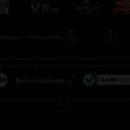
 Privacidade
Política de Cookies
direitos reservados à Pragmatic Play, um investimento
Veridian (Gibraltar
te ou incorporado por referência está protegido pelas leis de direitos de 