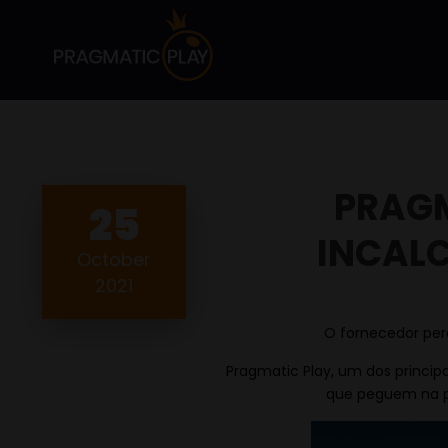
PRAGM
25
INCALC
October
2021
O fornecedor per
Pragmatic Play, um dos princip
que peguem na pr