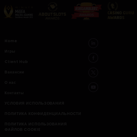
Home
Игры
Client Hub
Вакансии
О нас
Контакты
УСЛОВИЯ ИСПОЛЬЗОВАНИЯ
ПОЛИТИКА КОНФИДЕНЦИАЛЬНОСТИ
ПОЛИТИКА ИСПОЛЬЗОВАНИЯ
ФАЙЛОВ COOKIE