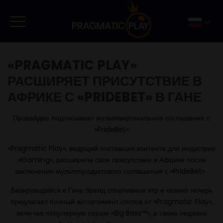
«PRAGMATIC PLAY»
РАСШИРЯЕТ ПРИСУТСТВИЕ В
АФРИКЕ С «PRIDEBET» В ГАНЕ
Провайдер подписывает мультивертикальное соглашение с
«PrideBet»
«Pragmatic Play», ведущий поставщик контента для индустрии
«iGaming», расширила свое присутствие в Африке после
заключения мультипродуктового соглашения с «PrideBet».
Базирующийся в Гане бренд спортивных игр и казино теперь
предлагает полный ассортимент слотов от «Pragmatic Play»,
включая популярную серию «Big Bass™», а также недавно