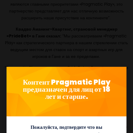
являются главными приоритетами «Pragmatic Play», это
партнерство представляет для нас отличную возможность
расширить наше присутствие на континенте”.
Квадво Аманинг-Квартенг, страновой менеджер
«
PrideBet
» в Гане сказал:
“Мы рассматриваем «Pragmatic
Play» как стратегического партнера в нашем стремлении стать
ведущим местом для ставок на спорт и азартных игр для
игроков в Гане и за ее пределами.
“Pragmatic Play» предоставит «PrideBet» в Гане качественные
слоты и виртуальный спортивный контент наряду с нашим
Контент Pragmatic Play
спортивным продуктом. Мы хотим по–настоящему
предназначен для лиц от 18
придерживаться нашего слогана «PrideBet» — мы играем
лет и старше.
вместе, и внедрение контента элитного уровня позволит нам
привлечь еще больше поклонников обеих вертикалей”.
В настоящее время «Pragmatic Play» выпускает до восьми
слотов
в месяц, а также предлагает игры:
онлайн-казино
,
виртуальные спортивные состязания
Пожалуйста, подтвердите что вы
и
бинго
в рамках своего