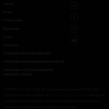
Home
Игры
Client Hub
Вакансии
О нас
Контакты
УСЛОВИЯ ИСПОЛЬЗОВАНИЯ
ПОЛИТИКА КОНФИДЕНЦИАЛЬНОСТИ
ПОЛИТИКА ИСПОЛЬЗОВАНИЯ
ФАЙЛОВ COOKIE
COPYRIGHT © 2015–2026. Все права принадлежат компании Pragmatic
Play, которая входит в портфель
Veridian (Gibraltar) Limited
. Любой контент,
размещённый на настоящем веб-сайте или включённый посредством ссылки,
защищается международными законами об авторском праве.