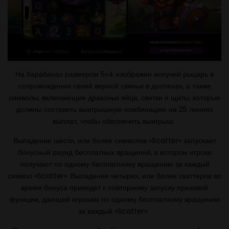
На барабанах размером 5х4 изображен могучий рыцарь в
сопровождении своей верной свиньи в доспехах, а также
символы, включающие драконьи яйца, свитки и щиты, которые
должны составить выигрышную комбинацию на 25 линиях
выплат, чтобы обеспечить выигрыш.
Выпадение шести, или более символов «Scatter» запускает
бонусный раунд бесплатных вращений, в котором игроки
получают по одному бесплатному вращению за каждый
символ «Scatter». Выпадение четырех, или более скаттеров во
время бонуса приведет к повторному запуску призовой
функции, дающей игрокам по одному бесплатному вращению
за каждый «Scatter».