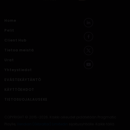
Home
Pelit
Client Hub
Tietoa meistä
Urat
Yhteystiedot
EVÄSTEKÄYTÄNTÖ
KÄYTTÖEHDOT
TIETOSUOJALAUSEKE
COPYRIGHT © 2015–2026. Kaikki oikeudet pidätetään Pragmatic
Playlle,
Veridian (Gibraltar) Limitedin
sijoitusyhtiölle. Kaikki tällä