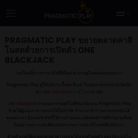
PRAGMATIC PLAY ขยายตลาดคาสิ
โนสดด้วยการเปิดตัว ONE
BLACKJACK
เกมใหม่ที่เราสรรหาสิ่งที่ดีที่สุดเข้ามาอยู่ในคลังเกมของเรา
Pragmatic Play ผู้ให้บริการเนื้อหาชั้นนำในอุตสาหกรรมเกมได้เปิด
ตัว
ONE Blackjack
คาสิโนสด
ล่าสุด
ONE Blackjack
ถ่ายทอดจากสตูดิโอที่ทันสมัยของ Pragmatic Play
ช่วยให้ผู้เล่นสามารถเล่นได้ไม่จำกัด จำนวนเข้าร่วมการแข่งขันได้
ตลอดเวลา อินเทอร์เฟซที่ใช้งานง่ายและเอฟเฟกต์ภาพที่สวยงามจับคู่
กันอย่างเหมาะสมเพื่อมอบประสบการณ์คาสิโนสดที่เหนือกว่า
ด้วยตัวเกมที่ผู้เล่นทุกคนสามารถเล่นได้แบบตัวต่อตัว และอัดแน่นไป