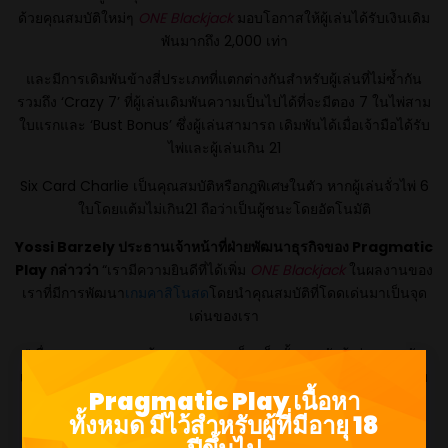
ด้วยคุณสมบัติใหม่ๆ
ONE Blackjack
มอบโอกาสให้ผู้เล่นได้รับเงินเดิม
พันมากถึง 2,000 เท่า
และมีการเดิมพันข้างสี่ประเภทที่แตกต่างกันสำหรับผู้เล่นที่ไม่ซ้ำกัน
รวมถึง ‘Crazy 7’ ที่ผู้เล่นเดิมพันความเป็นไปได้ที่จะมีตอง 7 ในไพ่สาม
ใบแรกและ ‘Bust Bonus’ ซึ่งผู้เล่นสามารถ เดิมพันได้เมื่อเจ้ามือได้รับ
ไพ่และผู้เล่นเกิน 21
Six Card Charlie เป็นคุณสมบัติหรือกฎพิเศษในตัว หากผู้เล่นจั่วไพ่ 6
ใบโดยแต้มไม่เกิน21 ถือว่าเป็นผู้ชนะโดยอัตโนมัติ
Yossi Barzely ประธานเจ้าหน้าที่ฝ่ายพัฒนาธุรกิจของ Pragmatic
Play กล่าวว่า
“เรามีความยินดีที่ได้เพิ่ม
ONE Blackjack
ในผลงานของ
เราที่มีการพัฒนา
เกมคาสิโนสด
โดยนำคุณสมบัติที่โดดเด่นมาเป็นจุด
เด่นของเรา
“เพื่อตอบสนองความต้องการของแบล็คแจ็คทั้งหมดกับผู้เล่นทุกระดับ
เรารู้สึกตื่นเต้นที่จะมอบประสบการณ์การเดิมพันที่ไม่มีใครเทียบให้กับ
Pragmatic Play เนื้อหา
เครือข่ายผู้ให้บริการของเรา”
ทั้งหมด มีไว้สำหรับผู้ที่มีอายุ 18
ปัจจุบัน Pragmatic Play เปิดตัว
สล็อต
ใหม่ได้สูงสุดห้ารายการต่อ