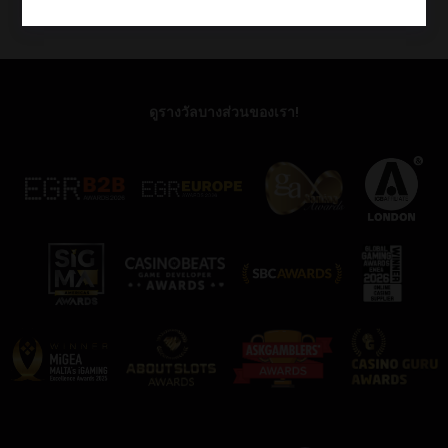
ดูรางวัลบางส่วนของเรา!