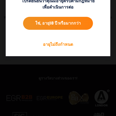
โปรดยืนยันว่าคุณมีอายุครบตามกฎหมาย
ปัจจุบัน Pragmatic Play สร้าง
สล็อตใหม
่ได้มากถึงหกสล็อตต่อเดือน
เพื่อดำเนินการต่อ
และในขณะเดียวกันก็ให้บริการ
คาสิโนสด
และ
เกมบิงโก
ซึ่งเป็นส่วน
หนึ่งของพอร์ตโฟลิโอผลิตภัณฑ์ที่หลากหลายของบริษัทและมีให้ใช้งาน
ใช่, อายุ18 ปี หรือมากกว่า
ผ่าน API เดียว
18+ | BeGambleAware.org
อายุไม่ถึงกำหนด
ดูรางวัลบางส่วนของเรา!