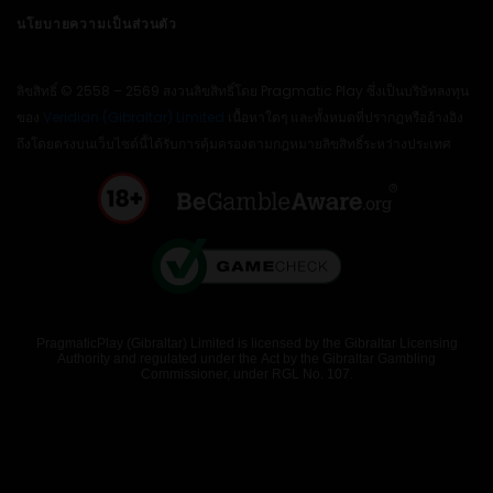
นโยบายความเป็นส่วนตัว
ลิขสิทธิ์ © 2558 – 2569 สงวนลิขสิทธิ์โดย Pragmatic Play ซึ่งเป็นบริษัทลงทุน
ของ
Veridian (Gibraltar) Limited
เนื้อหาใดๆ และทั้งหมดที่ปรากฏหรืออ้างอิง
ถึงโดยตรงบนเว็บไซต์นี้ได้รับการคุ้มครองตามกฎหมายลิขสิทธิ์ระหว่างประเทศ