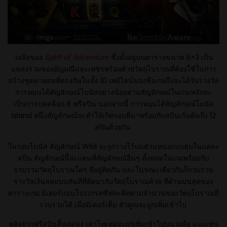
วงล้อของ
Spirit of Adventure
ซึ่งตั้งอยู่บนตารางขนาด 5×3 เป็น
แหล่งรวมของอัญมณีและเพชรพร้อมด้วยวัตถุโบราณที่ต้องใช้ในการ
สร้างชุดค่าผสมที่ตรงกันในทั้ง 10 เพย์ไลน์ของชื่อเกมจึงจะได้รับรางวัล
การหมุนได้สัญลักษณ์โบนัสอย่างน้อยสามสัญลักษณ์ในเกมหลักจะ
เป็นการปลดล็อก 8 ฟรีสปิน นอกจากนี้ การหมุนได้สัญลักษณ์โบนัส
Island หนึ่งสัญลักษณ์จะทำให้เกิดรอบที่มาพร้อมกับสปินเริ่มต้นถึง 12
สปินด้วยกัน
ในรอบโบนัส สัญลักษณ์ Wild จะถูกวางไว้บนตำแหน่งแบบสุ่มในแต่ละ
สปิน สัญลักษณ์นี้จะแทนที่สัญลักษณ์อื่นๆ ทั้งหมดในเกมพร้อมกับ
รวบรวมวัตถุโบราณใดๆ ที่อยู่ติดกัน และในขณะเดียวกันก็รวบรวม
รางวัลเงินสดแบบทันทีที่ติดมากับวัตถุโบราณด้วย ที่ด้านบนสุดของ
ตารางเกม มิเตอร์แบบโปรเกรสซีฟจะติดตามจำนวนของวัตถุโบราณที่
รวบรวมได้ เมื่อมิเตอร์เต็ม ตัวคูณจะถูกเพิ่มเข้าไป
หลังจากฟรีสปินสิ้นสุดลง เสาโทเทมจะถูกเพิ่มเข้าไปบนวงล้อ และเช่น