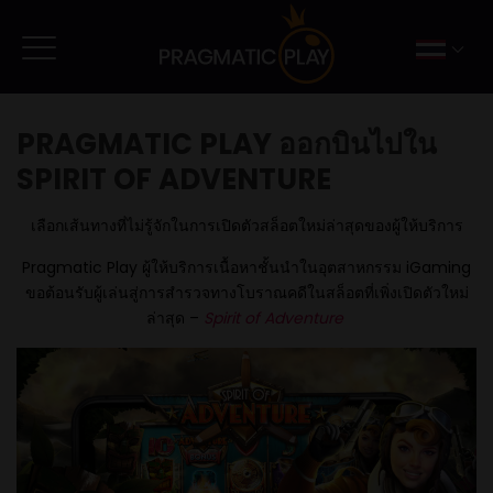
PRAGMATIC PLAY ออกบินไปใน
SPIRIT OF ADVENTURE
เลือกเส้นทางที่ไม่รู้จักในการเปิดตัวสล็อตใหม่ล่าสุดของผู้ให้บริการ
Pragmatic Play ผู้ให้บริการเนื้อหาชั้นนำในอุตสาหกรรม iGaming
ขอต้อนรับผู้เล่นสู่การสำรวจทางโบราณคดีในสล็อตที่เพิ่งเปิดตัวใหม่
ล่าสุด –
Spirit of Adventure