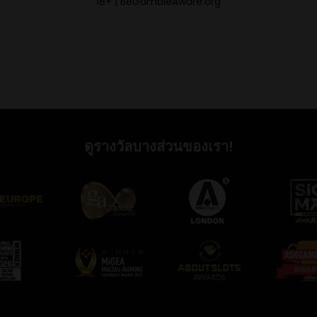
18+ | BeGambleAware.org
ดูรางวัลบางส่วนของเรา!