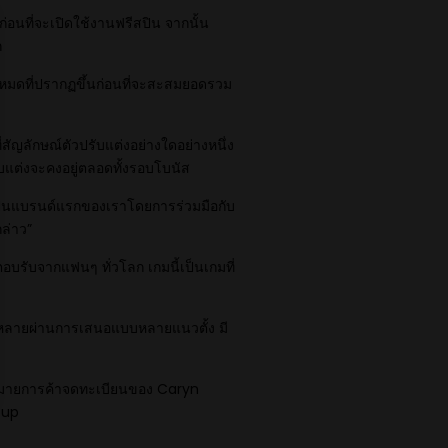
่อนที่จะเปิดใช้งานฟรีสปิน จากนั้น
ก
งหมดที่ปรากฏขึ้นก่อนที่จะสะสมยอดรวม
สัญลักษณ์ตัวปรับแต่งอย่างใดอย่างหนึ่ง
รับแต่งจะคงอยู่ตลอดทั้งรอบโบนัส
ป็นแบรนด์แรกของเราโดยการร่วมมือกับ
กล่าว”
รตอบรับจากแฟนๆ ทั่วโลก เกมนี้เป็นเกมที่
กหลายผ่านการเสนอแบบหลายแนวตั้ง มี
หมายการค้าจดทะเบียนของ Caryn
oup