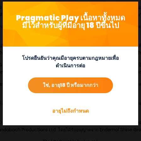
 Peaky Blinders” สัญลักษณ์ตัวอักษรและ Wild ทั้งหมดจะยังคงอยู่บนวงล้อก
สัญลักษณ์เหล่านี้จะกลายเป็นตัวอักษรเดี่ยวซึ่งทำให้ได้เงินรางวัลจำนวนมา
Pragmatic Play เนื้อหาทั้งหมด
มีไว้สำหรับผู้ที่มีอายุ 18 ปีขึ้นไป
ากฏขึ้นในการหมุนใดๆ ก็ได้ โดยมีให้ค่าเงินสำหรับสัญลักษณ์ตัวอักษรทั้
เพื่อรับรางวัลใหญ่
อสัญลักษณ์
Peaky Blinders
Bonus ปรากฏขึ้นบนวงล้อที่หนึ่งและสามก่อนที่
ับแต่งจะกำหนดโหมดฟรีสปินที่ผู้เล่นจะได้รับโดยที่คุณสมบัติที่ได้รับการป
โปรดยืนยันว่าคุณมีอายุครบตามกฎหมายเพื่อ
ที่ฝ่ายการพาณิชย์ของ Pragmatic Play กล่าวว่า “
Peaky Blinders
ถือเ
ดำเนินการต่อ
ol Shine และเราภูมิใจที่จะเปิดตัวเกมที่สร้างจากซีรีย์ที่เป็นสัญลักษณ์ดัง
นิยมดังกล่าวเป็นเรื่องที่น่าตื่นเต้นมากและเราหวังเป็นอย่างยิ่งว่าจะได้รับกา
ใช่, อายุ18 ปี หรือมากกว่า
ไม่ควรพลาด!”
ล็อต
ใหม่มากถึงสี่เกมต่อเดือนตลอดจนผลิตภัณฑ์
คาสิโนสด
และ
บิงโก
ที่หลา
พอร์ตโฟลิโอทั้งหมดของบริษัทให้บริการผ่านการรวม API เดียว
อายุไม่ถึงกำหนด
0 a Caryn Mandabach Productions Ltd. Peaky Blinders เป็นเครื่อง
ndabach Productions Ltd. โดยได้รับอนุญาตจาก Endemol Shine Gr