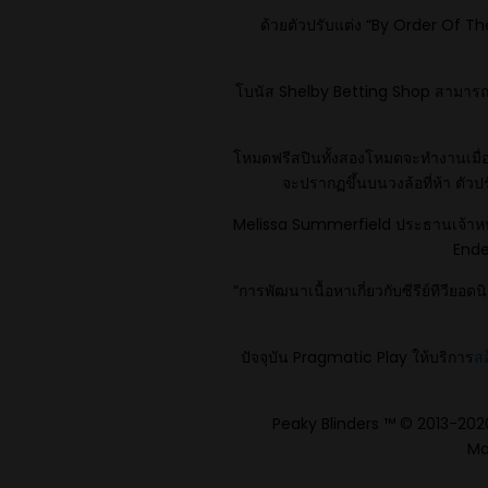
ด้วยตัวปรับแต่ง “By Order Of The
โบนัส Shelby Betting Shop สามารถปร
โหมดฟรีสปินทั้งสองโหมดจะทำงานเมื่
จะปรากฏขึ้นบนวงล้อที่ห้า ตัวปร
Melissa Summerfield ประธานเจ้าหน้า
Endem
“การพัฒนาเนื้อหาเกี่ยวกับซีรีย์ทีวียอด
ปัจจุบัน Pragmatic Play ให้บริการ
ส
Peaky Blinders ™ © 2013-202
Ma