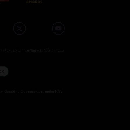
และทั้งหมดที่ปรากฏหรืออ้างอิงถึงโดยตรงบน