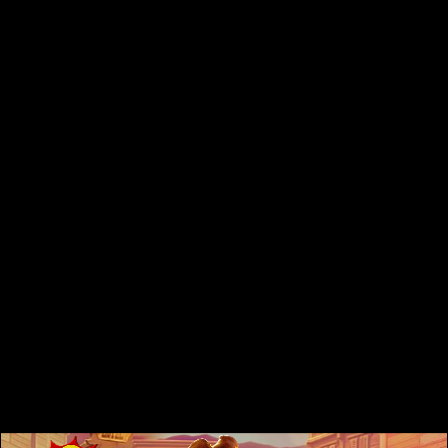
Nổ Bom Tìm Vàng
Có vàng trong những ngọn đồi đó!
Nhặt xẻng của bạn và đào với người thợ mỏ may mắn khi
bạn đi sâu vào mỏ vàng của anh ta, nơi có dòng 5×5 và
các biểu tượng mô tả Pickaxes, Gold Pans, Wild Bombs
và hơn thế nữa.
3 biểu tượng vòng quay miễn phí là chìa khóa để mở
khóa 6 vòng quay miễn phí. Tại đây người chơi sẽ thu
thập càng nhiều vàng càng tốt để nâng cấp các quả
bom hoang dã, nhận thêm các vòng quay miễn phí và