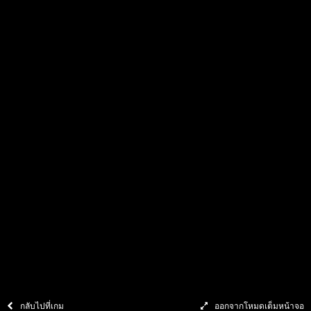
นโยบายความเป็นส่วนตัว
ลิขสิทธิ์ © 2558 – 2569 สงวนลิขสิทธิ์โดย Pragmatic Play ซึ่งเป็นบริษัทลงทุน
ของ
Veridian (Gibraltar) Limited
เนื้อหาใดๆ และทั้งหมดที่ปรากฏหรืออ้างอิง
ถึงโดยตรงบนเว็บไซต์นี้ได้รับการคุ้มครองตามกฎหมายลิขสิทธิ์ระหว่างประเทศ
กลับไปที่เกม
ออกจากโหมดเต็มหน้าจอ