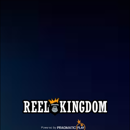
ใช้สัญลักษณ์ Scatter สามสัญลักษณ์เพื่อเติมแก้วและปลดล็อกรี
ทริกเกอร์ 10 สปินและตัวคูณที่เพิ่มขึ้นเรื่อยๆ ซึ่งสามารถเพิ่มขึ้นได้
ถึง 10x!
ข้อมูลเกมพื้นฐาน
RTP:
96.08%
Pragmatic Play เนื้อหา
ดูรางวัลบางส่วนของเรา!
ทั้งหมด มีไว้สำหรับผู้ที่มีอายุ 18
ปีขึ้นไป
โปรดยืนยันว่าคุณมีอายุครบตามกฎหมาย