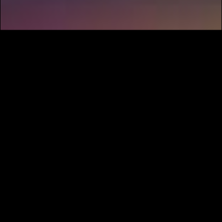
Urat
Yhteystiedot
EVÄSTEKÄYTÄNTÖ
KÄYTTÖEHDOT
TIETOSUOJALAUSEKE
COPYRIGHT © 2015–2026. Kaikki oikeudet pidätetään Pragmatic
Playlle,
Veridian (Gibraltar) Limitedin
sijoitusyhtiölle. Kaikki tällä
verkkosivustolla oleva tai siihen viittaamalla sisällytetty sisältö on
suojattu kansainvälisillä tekijänoikeuslaeilla.