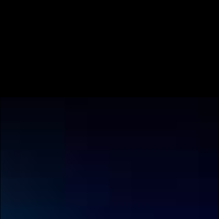
สัญลักษณ์ Wild เพิ่มเติมแบบสุ่มจะถูกเพิ่มเข้าไปในวงล้อใน
ตำแหน่งสุ่ม เพื่อเพิ่มโอกาสในการชนะ สัญลักษณ์ Wild สอง
สัญลักษณ์ขึ้นไปที่ปรากฏขึ้นติดกันจะจ่ายรางวัลให้
สัญลักษณ์ Scatter เรืองแสงสามารถปรากฏขึ้นบนรีลที่หนึ่ง สาม
และห้าในระหว่างเกมหลัก การได้สัญลักษณ์ Scatter ครบ 3
สัญลักษณ์จะทำให้เกิดรอบโบนัส Free Spins โดยให้รางวัล 8 ฟรี
เกมสำหรับผู้เล่นในการเริ่มเล่น
สิ่งที่คาดหวังได้:
ในระหว่างรอบโบนัส Free Spins สัญลักษณ์ Scatter แต่ละ
สัญลักษณ์ที่ปรากฏขึ้นจะถูกสะสมไว้ในมิเตอร์
ทุกครั้งที่สะสมสัญลักษณ์ Scatter ได้สามสัญลักษณ์ได้ใน
ระหว่างรอบโบนัส ฟีเจอร์นี้จะถูกรีทริกเกอร์และจะมีการมอบรางวัล
ให้อีกห้าฟรีเกม
ในแต่ละรีทริกเกอร์จะได้เห็นสัญลักษณ์ Wild ถูกสุ่มเพิ่มเข้าไป
ยังวงล้อในตำแหน่งสุ่ม โดยจะคงอยู่บนตารางเกมจนกระทั่งสิ้นสุด
รอบ