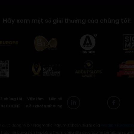
Hãy xem một số giải thưởng của chúng tôi!
ề chúng tôi
Việc làm
Liên hê
CH COOKIE
Điều khoản sử dụng
 được đăng ký bởi Pragmatic Play, một khoản đầu tư của
Veridian (Gibralta
hoặc nội dung tích hợp bằng tham chiếu đều được bảo hộ bởi luật bản quyền