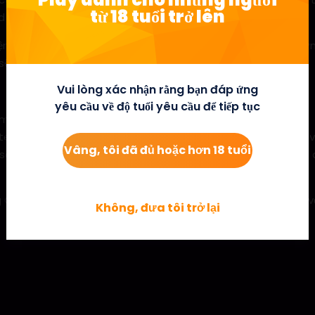
từ 18 tuổi trở lên
 nằm liền kề.
n trên các cuộn 1, 3 và 5 ở lượt quay chính. Có từ 3 biểu tượn
ẽ có 8 lượt quay để bắt đầu.
Vui lòng xác nhận rằng bạn đáp ứng
yêu cầu về độ tuổi yêu cầu để tiếp tục
mỗi biểu tượng Scatter xuất hiện sẽ được ghi nhận lại.
ter trở lên, tính năng Vòng Quay Miễn Phí được tái kích hoạt 
Vâng, tôi đã đủ hoặc hơn 18 tuổi
g, sẽ có thêm một biểu tượng Wild được thêm ngẫu nhiên vào c
uay Miễn Phí bằng lựa chọn BONUS BUY ở màn hình chính, với 
Không, đưa tôi trở lại