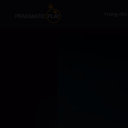
Trang chủ