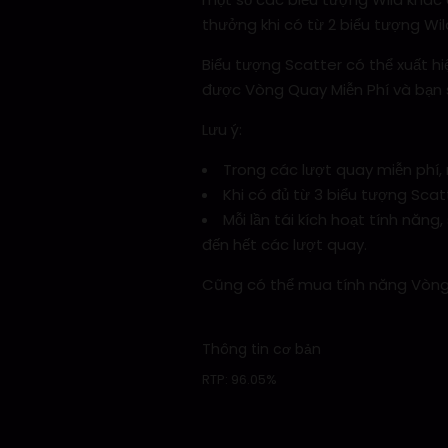
thưởng khi có từ 2 biểu tượng Wild
Biểu tượng Scatter có thể xuất hiệ
được Vòng Quay Miễn Phí và bạn s
Lưu ý:
Trong các lượt quay miễn phí, 
Khi có đủ từ 3 biểu tượng Scat
Mỗi lần tái kích hoạt tính năn
đến hết các lượt quay.
Cũng có thể mua tính năng Vòng Q
Thông tin cơ bản
RTP:
96.05%