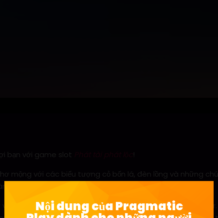
ợi bạn với game slot
Phát tài phát lộc
!
ơ mộng với các biểu tượng cỏ bốn lá, đèn lồng và những chú
àng thanh toán.
Nội dung của Pragmatic
 vị trí bất kỳ, thay cho các biểu tượng khác ngoại trừ Scatter. 
Play dành cho những người
 cũng sẽ được thêm vào ngẫu nhiên, làm tăng cao khả năng t