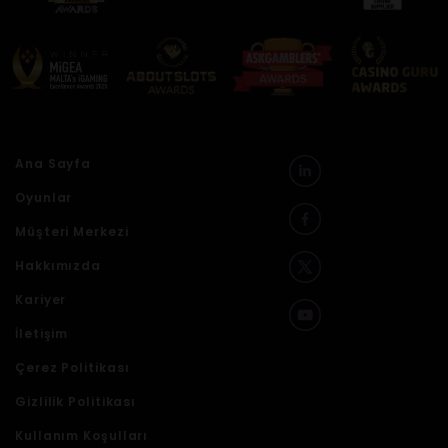
Ana Sayfa
Oyunlar
Müşteri Merkezi
Hakkımızda
Kariyer
İletişim
Çerez Politikası
Gizlilik Politikası
Kullanım Koşulları