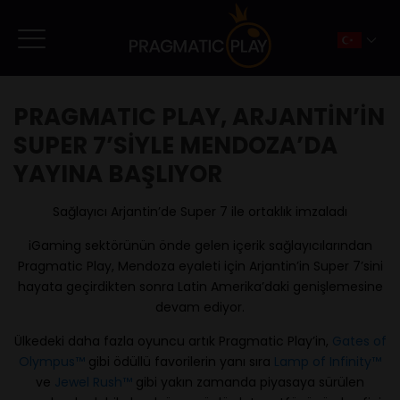
PRAGMATIC PLAY, ARJANTİN’İN
SUPER 7’SİYLE MENDOZA’DA
YAYINA BAŞLIYOR
Sağlayıcı Arjantin’de Super 7 ile ortaklık imzaladı
iGaming sektörünün önde gelen içerik sağlayıcılarından
Pragmatic Play, Mendoza eyaleti için Arjantin’in Super 7’sini
hayata geçirdikten sonra Latin Amerika’daki genişlemesine
devam ediyor.
Ülkedeki daha fazla oyuncu artık Pragmatic Play’in,
Gates of
Olympus™
gibi ödüllü favorilerin yanı sıra
Lamp of Infinity™
ve
Jewel Rush™
gibi yakın zamanda piyasaya sürülen