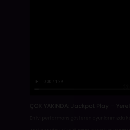
ÇOK YAKINDA: Jackpot Play – Yere
En iyi performans gösteren oyunlarımızda ke