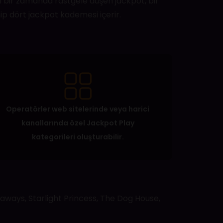
i bir zamanda rastgele düşen jackpot, bir
p dört jackpot kademesi içerir.
Operatörler web sitelerinde veya harici
kanallarında özel Jackpot Play
kategorileri oluşturabilir.
ways, Starlight Princess, The Dog House,