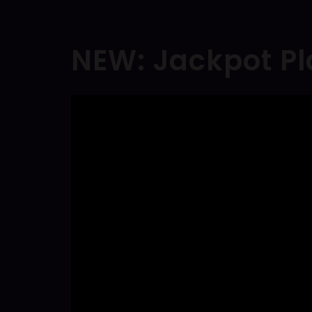
NEW: Jackpot Pl