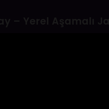
ay – Yerel Aşamalı J