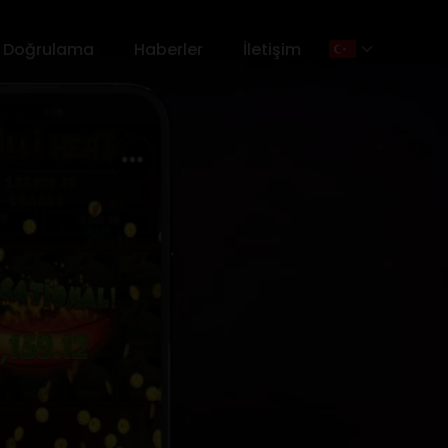
 Doğrulama
Haberler
İletişim