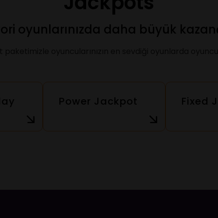
Jackpots
ori oyunlarınızda daha büyük kazan
ot paketimizle oyuncularınızın en sevdiği oyunlarda oyuncu
lay
Power Jackpot
Fixed 