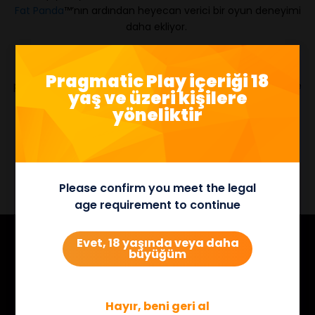
Fat Panda
™’nın ardından heyecan verici bir oyun deneyimi
daha ekliyor.
Pragmatic Play şu anda ayda
sekiz online slot
üretiyor ve
aynı zamanda tek bir API üzerinden sunulan çoklu ürün
Pragmatic Play içeriği 18
portföyünün bir parçası olarak
Live Casino
,
Sanal Sporlar
ve
yaş ve üzeri kişilere
Bingo
oyunları da sunuyor.
yöneliktir
18+ | BeGambleAware.org
Please confirm you meet the legal
age requirement to continue
Evet, 18 yaşında veya daha
Yakın zamanda aldığımız ödüllere bir göz atın!
büyüğüm
Hayır, beni geri al