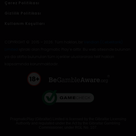
Çerez Politikası
Gizlilik Politikası
Kullanım Koşulları
COPYRIGHT © 2015 – 2026. Tüm hakları, bir
Veridian (Cebelitarık)
Limited
iştiraki olan Pragmatic Play’e aittir. Bu web sitesinde bulunan
ya da atıfta bulunulan tüm içerikler uluslararası telif hakları
kapsamında korunmaktadır.