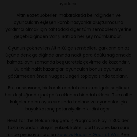
ayarlanır.
Altın Rozet Jokerleri makaralarda belirdiğinden ve
oyuncuların eşleşen kombinasyonlar oluşturmasına
yardımcı olmak için tahtadaki diğer tüm sembollerin yerine
geçebildiğinden Vahşi Batı’da her şey mümkündür.
Oyunun çok sevilen Altın Külçe sembolleri, çarkların en az
üçüne denk geldiğinde anında nakit para ödülü sağlamakla
kalmaz, aynı zamanda beş ücretsiz çevirme de kazandırır.
Bu anlık nakit kazançlar, oyuncuları bonus oyununa
götürmeden önce Nugget Değeri toplayıcısında toplanır.
Bu tur sırasında, bir karakter ödül olarak rastgele seçilir ve
her düştüğünde jackpot’a eklenen bir ödül eklenir. Tüm altın
külçeler de bu oyun sırasında toplanır ve oyuncular için
büyük kazanç potansiyelinin kilidini açar.
Heist for the Golden Nuggets™, Pragmatic Play’in 300’den
fazla oyundan oluşan yüksek kaliteli portföyüne, kısa süre
önce piyasaya sürülen
Zeus vs Hades – Gods of War
™ ve