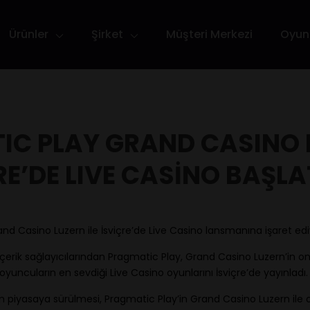
Ürünler
Şirket
Müşteri Merkezi
Oyun
C PLAY GRAND CASINO L
RE’DE LIVE CASİNO BAŞL
nd Casino Luzern ile İsviçre’de Live Casino lansmanına işaret ed
rik sağlayıcılarından Pragmatic Play, Grand Casino Luzern’in on
oyuncuların en sevdiği Live Casino oyunlarını İsviçre’de yayınladı
nin piyasaya sürülmesi, Pragmatic Play’in Grand Casino Luzern ile 