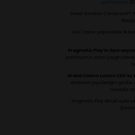
portföyünün
202
Sweet Bonanza CandyLand™, Pow
Blackj
Live Casino yelpazesiyle ilk k
Pragmatic Play’in Operasyon 
portföyünün zaten yaygın olarak b
b
Grand Casino Luzern CEO’su 
slotlarının popülerliğini görd
tereddüt etm
Pragmatic Play aktüel ayda y
Şirke