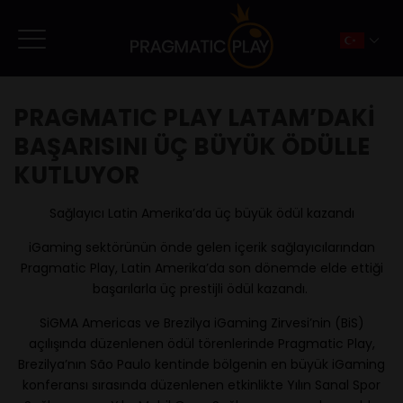
PRAGMATIC PLAY LATAM’DAKİ
BAŞARISINI ÜÇ BÜYÜK ÖDÜLLE
KUTLUYOR
Sağlayıcı Latin Amerika’da üç büyük ödül kazandı
iGaming sektörünün önde gelen içerik sağlayıcılarından
Pragmatic Play, Latin Amerika’da son dönemde elde ettiği
başarılarla üç prestijli ödül kazandı.
SiGMA Americas ve Brezilya iGaming Zirvesi’nin (BiS)
açılışında düzenlenen ödül törenlerinde Pragmatic Play,
Brezilya’nın São Paulo kentinde bölgenin en büyük iGaming
konferansı sırasında düzenlenen etkinlikte Yılın Sanal Spor