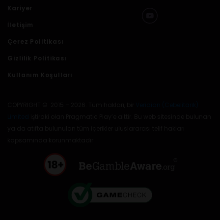
Kariyer
İletişim
Çerez Politikası
Gizlilik Politikası
Kullanım Koşulları
COPYRIGHT © 2015 – 2026. Tüm hakları, bir
Veridian (Cebelitarık)
Limited
iştiraki olan Pragmatic Play’e aittir. Bu web sitesinde bulunan
ya da atıfta bulunulan tüm içerikler uluslararası telif hakları
kapsamında korunmaktadır.