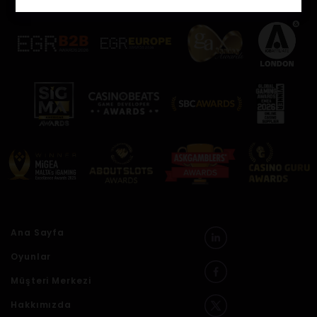
Ana Sayfa
Oyunlar
Müşteri Merkezi
Hakkımızda