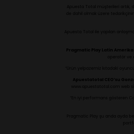
Apuesta Total müşterileri artık, di
de dahil olmak üzere tedarikçinin
Apuesta Total ile yapılan anlaş
Pragmatic Play Latin Amerika
operatör ve 
“Ürün yelpazemiz kıtadaki oyuncul
Apuestatotal CEO’su Gonz
www.apuestatotal.com web site
“En iyi performans gösteren Can
Pragmatic Play şu anda ayda b
portf