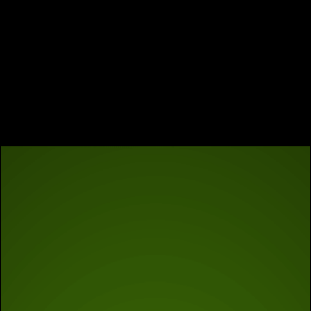
pençe iziyle Crazy Bears (Çılgın Ayılar) özelliği tetiklenir
ve ekstra 10 adet freespinle birlikte çarklara rastgele
Wild sembolleri eklenir.
Mega Ayılar (Mega Bears) güçlendiricisi tetiklenirse üç,
dört ve beşinci çarklar birleşerek 3×3 boyutunda tek bir
sembole dönüşür. Bu turda dev bir pençe izi yakalanırsa
pençemetreye 5 adet pençe eklenir ve kazanç çarpanı
+1x artar. Çarpan Ayıları (Multiplied Bears) güçlendiricisi
tetiklenirse Wild sembolleri beraberinde x5’e varan
çarpanlar getirir ve aynı kazanan kombinasyona dâhil
Wild’ların çarpanları birbiriyle çarpılarak kazanca
uygulanır. Genişleyen Ayılar (Expanding Bears)
güçlendiricisi tetiklenirse kazanan Wild sembolleri
genişleyerek çarkı baştan aşağı kaplar.
Sizi neler bekliyor?