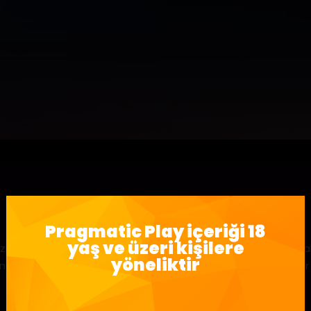
Pragmatic Play içeriği 18
yaş ve üzeri kişilere
zi çağırıyor. Meyve sembolleriyle dolu bu 5×3’lük klasik slot b
yöneliktir
r. Üç, dört veya beş yıldız Scatter sembolü ise herhangi b