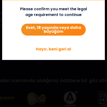
Please confirm you meet the legal
 eşleştirildiğinde kazanç elde edilir.
age requirement to continue
 üç, dört veya beş Scatter sembolü yakalandığında bahsin 50 k
aran kazanç potansiyeli sunar.
Evet, 18 yaşında veya daha
büyüğüm
Hayır, beni geri al
akın zamanda aldığımız ödüllere bir göz atı