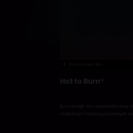
Oyunlara Geri Dön
Hot to Burn®
Bu nostaljik slot oyununda ateş si
maksimum kazanç potansiyeli suna