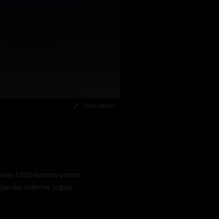
Tam ekran
ahsin 1.000 katına varan
ir yerde ödeme yapar.