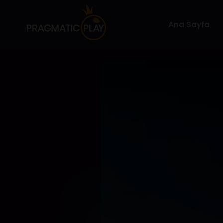
Ana Sayfa