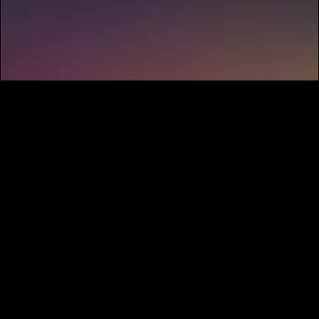
Oyunlar
Müşteri Merkezi
Hakkımızda
Kariyer
İletişim
Çerez Politikası
Gizlilik Politikası
Kullanım Koşulları
COPYRIGHT © 2015 – 2026. Tüm hakları, bir
Veridian (Cebelitarık)
Limited
iştiraki olan Pragmatic Play’e aittir. Bu web sitesinde bulunan
ya da atıfta bulunulan tüm içerikler uluslararası telif hakları
kapsamında korunmaktadır.