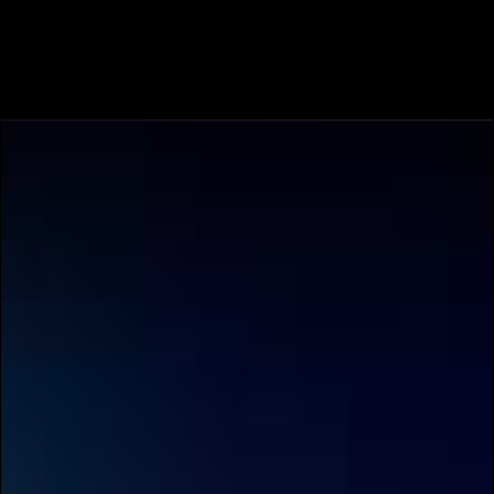
on a spin, the values increase between 0.2x to 4x the
bet value.
What to expect:
The bonus starts with a choice of eight chests, which
will reveal an animal that becomes stacked during free
spins
Land five matching animal symbols to collect the
corresponding prize
If none of the eight prizes have been won at the end
of free spins, a bonus spin will take place revealing a
chosen animal, awarding the corresponding prize
Temel Oyun Bilgileri
RTP:
Pragmatic Play içeriği 18
yaş ve üzeri kişilere