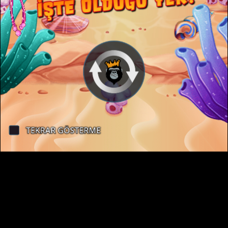
büyüğüm
Hayır, beni geri al
Ana Sayfa
Oyunlar
Müşteri Merkezi
Hakkımızda
Kariyer
İletişim
Çerez Politikası
Gizlilik Politikası