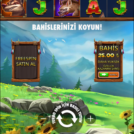
RTP:
96.54%
Please confirm you meet the legal
age requirement to continue
Evet, 18 yaşında veya daha
Yakın zamanda aldığımız ödüllere bir göz atın!
büyüğüm
Hayır, beni geri al