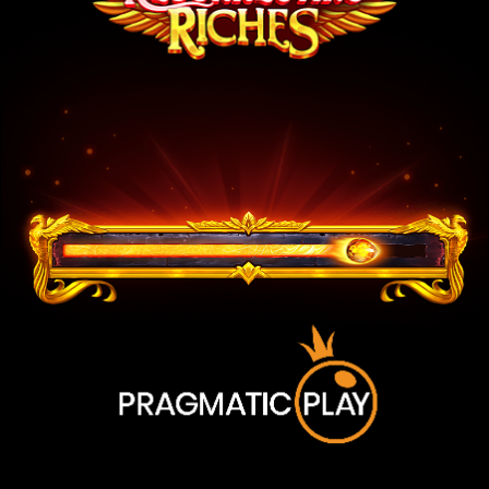
ortaya çıkan para sembolleri, bulundukları konumlara
gölgelerini bırakır ve en az bir Toplama sembolü
yakalandığında gölgelerin toplam değeri ödül olarak
kazanılır.
Pragmatic Play içeriği 18
yaş ve üzeri kişilere
yöneliktir
Temel Oyun Bilgileri
RTP:
96.50%
Please confirm you meet the legal
age requirement to continue
Yakın zamanda aldığımız ödüllere bir göz atın!
Evet, 18 yaşında veya daha
büyüğüm
Hayır, beni geri al