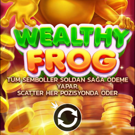
Please confirm you meet the legal
age requirement to continue
Evet, 18 yaşında veya daha
büyüğüm
Hayır, beni geri al
Ana Sayfa
Oyunlar
Müşteri Merkezi
Hakkımızda
Kariyer
İletişim