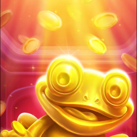
İki ila beş sembol eşleştirilerek anlık nakit ödüller
kazanılır.
Üç ila beş elmas Scatter sembolü herhangi bir yerde
belirdiğinde 250x’e varan kazanç potansiyeli sunar.
Bir ödeme hattında 5 adet altın kurbağa sembolü
belirdiğinde maksimum 1.000x kazancın kapıları aralanır.
Temel Oyun Bilgileri
RTP:
96.50%
Pragmatic Play içeriği 18
yaş ve üzeri kişilere
Yakın zamanda aldığımız ödüllere bir göz atın!
yöneliktir