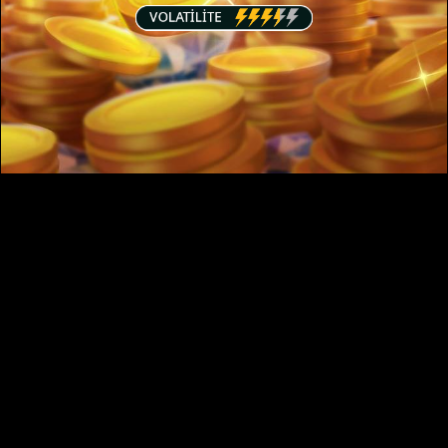
Çerez Politikası
Gizlilik Politikası
Kullanım Koşulları
COPYRIGHT © 2015 – 2026. Tüm hakları, bir
Veridian (Cebelitarık)
Limited
iştiraki olan Pragmatic Play’e aittir. Bu web sitesinde bulunan
ya da atıfta bulunulan tüm içerikler uluslararası telif hakları
kapsamında korunmaktadır.