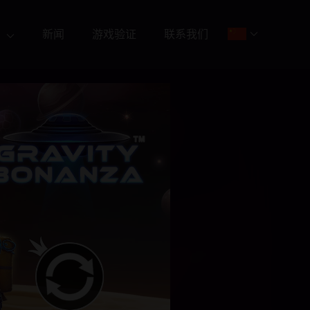
新闻
游戏验证
联系我们