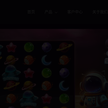
首页
产品
客户中心
关于我们