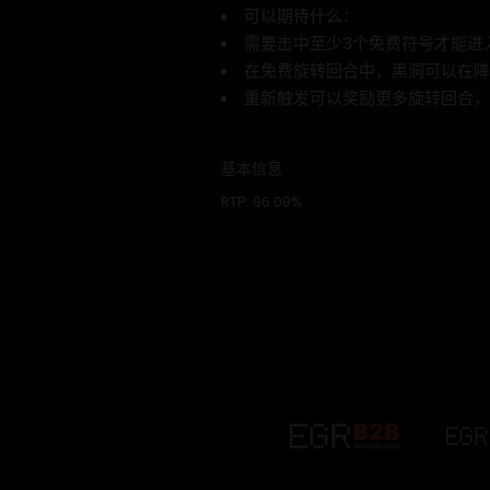
可以期待什么：
需要击中至少3个免费符号才能进
在免费旋转回合中，黑洞可以在降
重新触发可以奖励更多旋转回合，
基本信息
RTP:
96.09%