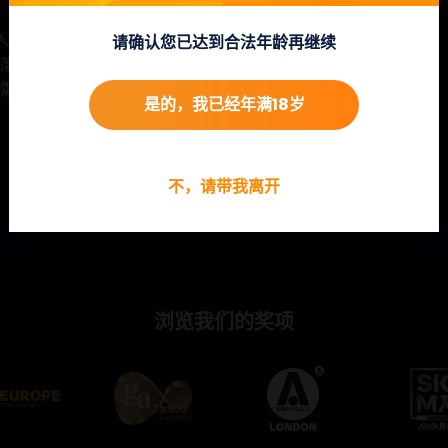
入奖励回合，额外的免费符号可提供最多50次的额外旋转。
请确认您已达到合法年龄再继续
落时附加高达10倍的乘数，该乘数应用于收集的随机符号。
需要击中至少3个免费符号才能获得额外旋转和更多获胜机会。
是的，我已经年满18岁
不，请带我离开
浏览我们的奖项