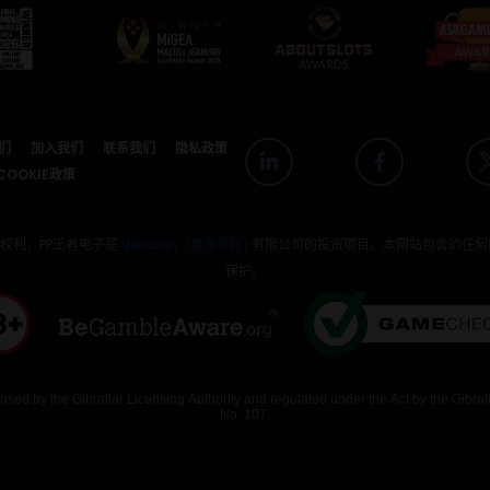
们
加入我们
联系我们
隐私政策
COOKIE政策
所有权利，PP王者电子是
Veridian（直布罗陀)
有限公司的投资项目。本网站包含的任何
保护。