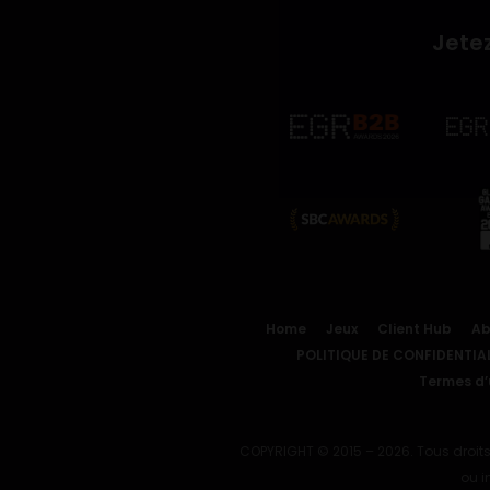
Jetez
Home
Jeux
Client Hub
Ab
POLITIQUE DE CONFIDENTIAL
Termes d’u
COPYRIGHT © 2015 – 2026. Tous droits
ou i