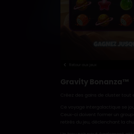
Retour aux jeux
Gravity Bonanza™
Créez des gains de cluster tout
Ce voyage intergalactique se jo
Ceux-ci doivent former un groupe
retirés du jeu, déclenchant la 
Un trou noir peut également atte