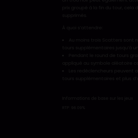
prix groupé à la fin du tour, c
supprimés.
À quoi s’attendre:
Au moins trois Scatters sont 
tours supplémentaires jusqu’à 
Pendant le round de tours gratu
appliqué au symbole aléatoire co
Les redéclencheurs peuvent at
tours supplémentaires et plus d’
Informations de base sur les jeux
RTP:
96.09%