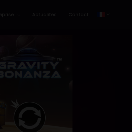
eprise
Actualités
Contact