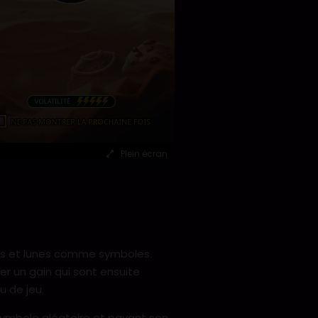
Plein écran
les et lunes comme symboles.
r un gain qui sont ensuite
u de jeu.
 symbole aléatoire et payant son