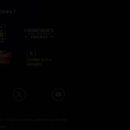
nses !
ted
. Tout le contenu présent sur ce site
teur.