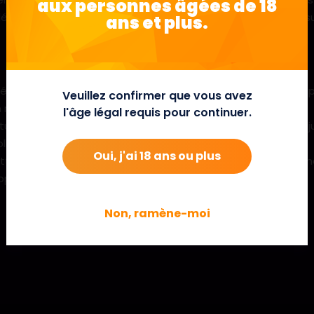
aux personnes âgées de 18
ela déclenchera également des chutes supplémentaires à mes
ans et plus.
nécessaires pour participer au round bonus, des Scatters 
Veuillez confirmer que vous avez
un maximum de 50.
l'âge légal requis pour continuer.
its, les trous noirs peuvent atterrir avec un multiplicateur 
llecté.
Oui, j'ai 18 ans ou plus
tribuer encore plus de tours avec au moins trois Scatters 
opportunités de gain.
Non, ramène-moi