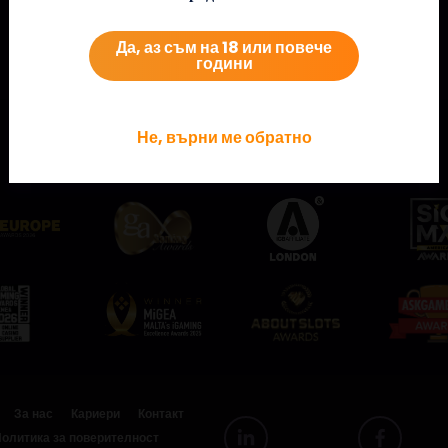
Да, аз съм на 18 или повече
години
Не, върни ме обратно
Разгледайте някои от нашите награди!
За нас
Кариери
Контакт
олитика за поверителност