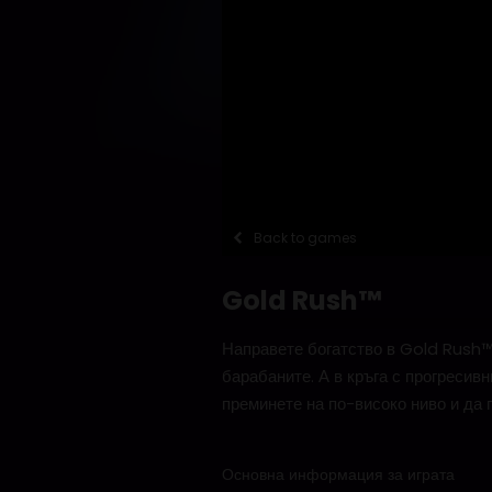
Back to games
Gold Rush™
Направете богатство в Gold Rush™,
барабаните. А в кръга с прогресив
преминете на по-високо ниво и да
Основна информация за играта