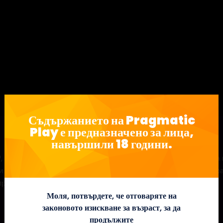
Съдържанието на Pragmatic
Play е предназначено за лица,
навършили 18 години.
 видеослот с 3 x 5 и 25 линии. Веселият златотърсач използва
ни безплатни завъртания навлезте по-дълбоко в мината и събира
 привлечете още най-добри златотърсачи на лов.
Моля, потвърдете, че отговаряте на
законовото изискване за възраст, за да
продължите