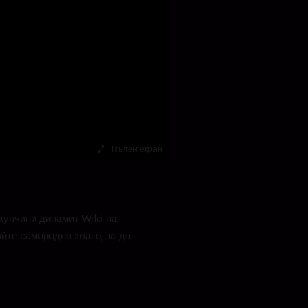
Пълен екран
 купчини динамит Wild на
йте самородно злато, за да