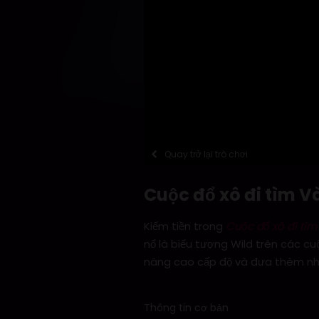
Quay trở lại trò chơi
Cuộc đổ xô đi tìm 
Kiếm tiền trong
Cuộc đổ xô đi tì
nổ là biểu tượng Wild trên các c
nâng cao cấp độ và đưa thêm nhi
Thông tin cơ bản