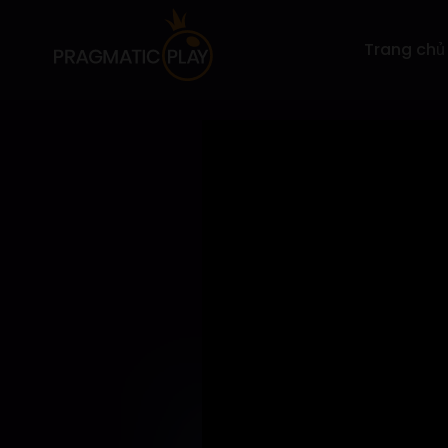
Trang chủ