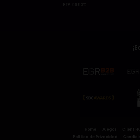
RTP:
96.50%
¡E
Home
Juegos
Client H
Política de Privacidad
Condici