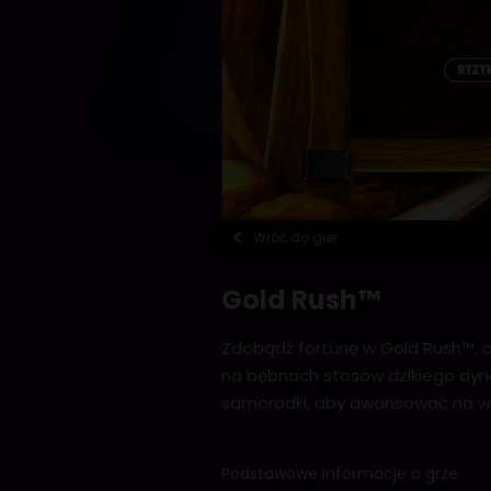
Wróć do gier
Gold Rush™
Zdobądź fortunę w Gold Rush™, a
na bębnach stosów dzikiego dyna
samorodki, aby awansować na wyż
Podstawowe informacje o grze