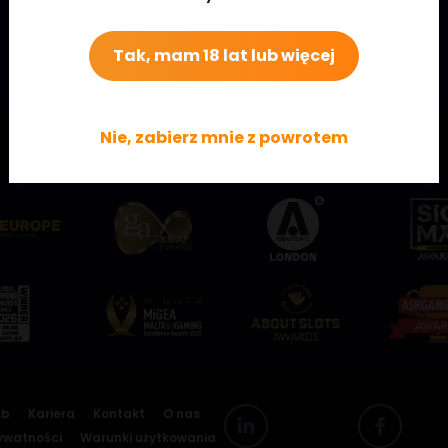
Tak, mam 18 lat lub więcej
Nie, zabierz mnie z powrotem
Rzuć okiem na niektóre z naszych nagród!
ub
Kariera
Kontakt
O nas
rywatności
Warunki użytkowania