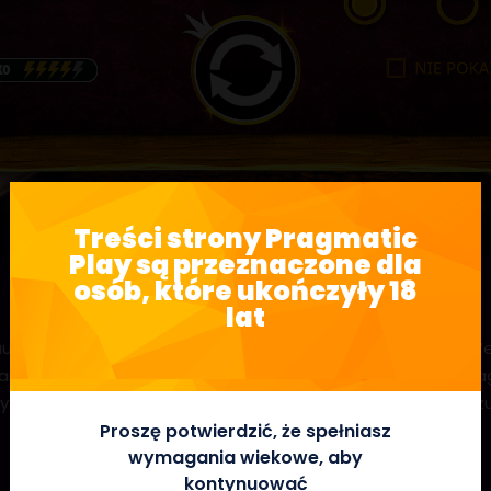
Treści strony Pragmatic
Play są przeznaczone dla
osób, które ukończyły 18
lat
utomacie wideo w formacie 3 x 5, z 25 liniami płacącymi. W
mitu. Podczas progresywnej rundy darmowych obrotów zagłębi
szy poziom i ściągnąć na łowy kolejnych najlepszych poszu
Proszę potwierdzić, że spełniasz
wymagania wiekowe, aby
kontynuować