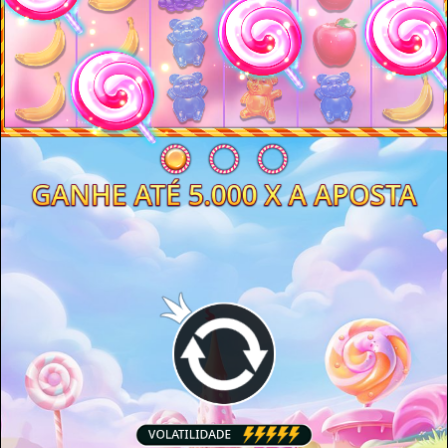
Três opções de ante bet e duas de compra de
maiores de 18 anos
bônus aumentam a ação
Info de jogo básica
Confirme que você é maior de
RTP:
96.50%
idade para continuar
Sim, sou maior de 18 anos
Confira alguns dos nossos prêmios!
Não, leve-me de volta