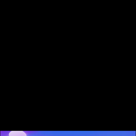
Sweet Rush Bonanza
Uma aventura açucarada espera por você em
Sweet
Rush Bonanza.
Forme de 8 a 12+ símbolos iguais em qualquer lugar da
grade para ganhar até 50x. Os símbolos vencedores
marcam suas posições na grade, e cada vez que outro
símbolo cair no mesmo local durante o mesmo giro, o
multiplicador aumenta – começando em 2x e
dobrando a cada vez até 128x.
Acerte quatro ou mais scatters para ativar o jogo de