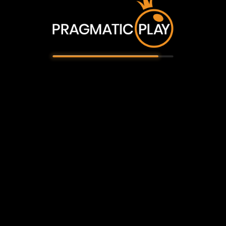
우리의 어워드를 한번 살펴보세요!
접속계속하려면 법적 연렬요건에 충족
하는지 확인하세요
네, 저는 18 세 이상입니다
아니요, 다시 데려다 주세요
홈페이지
슬롯