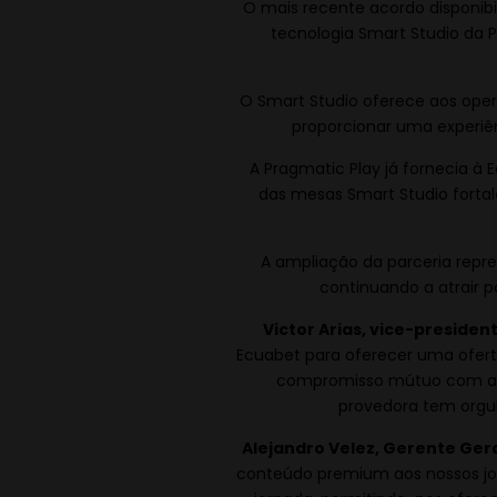
O mais recente acordo disponibi
tecnologia Smart Studio da 
O Smart Studio oferece aos opera
proporcionar uma experiênc
A Pragmatic Play já fornecia à 
das mesas Smart Studio fortal
A ampliação da parceria repr
continuando a atrair p
Victor Arias, vice-presiden
Ecuabet para oferecer uma oferta
compromisso mútuo com a ino
provedora tem orgu
Alejandro Velez, Gerente Gera
conteúdo premium aos nossos jo