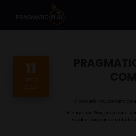
PRAGMATIC
11
COM
junho
2025
O operador equatoriano dá um
A Pragmatic Play, provedora líd
Ecuabet para incluir a oferta