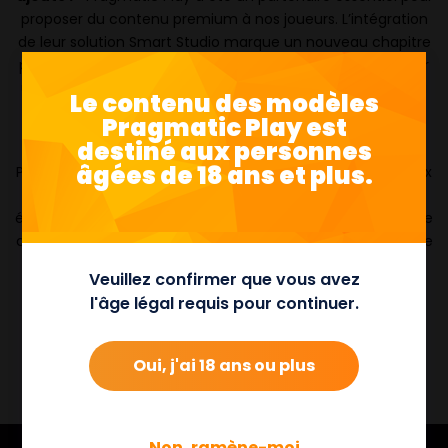
proposer du contenu premium à nos joueurs. L’intégration
de leur solution Smart Studio marque un nouveau chapitre
passionnant dans notre parcours, nous permettant d’offrir
une expérience Live Casino véritablement unique, fidèle à
Le contenu des modèles
la marque Ecuabet et apportant encore plus de valeur à
Pragmatic Play est
nos clients. »
destiné aux personnes
âgées de 18 ans et plus.
Pragmatic Play produit actuellement jusqu’à huit nouveaux
titres de Machines à Sous
par mois, tout en proposant
également des
jeux de Casino en Direct
et de
Bingo
dans le
cadre de son portefeuille multi-produits, accessible via une
API unique.
Veuillez confirmer que vous avez
l'âge légal requis pour continuer.
18+ | BeGambleAware.org
Oui, j'ai 18 ans ou plus
Non, ramène-moi