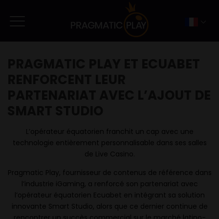
PRAGMATIC PLAY ET ECUABET
RENFORCENT LEUR
PARTENARIAT AVEC L’AJOUT DE
SMART STUDIO
L’opérateur équatorien franchit un cap avec une
technologie entièrement personnalisable dans ses salles
de Live Casino.
Pragmatic Play, fournisseur de contenus de référence dans
l’industrie iGaming, a renforcé son partenariat avec
l’opérateur équatorien Ecuabet en intégrant sa solution
innovante Smart Studio, alors que ce dernier continue de
rencontrer un succès commercial sur le marché latino-