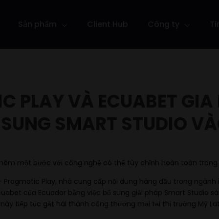
Sản phẩm
Client Hub
Công ty
Ti
C PLAY VÀ ECUABET GIA
 SUNG SMART STUDIO V
thêm một bước với công nghệ có thể tùy chỉnh hoàn toàn trong
 Pragmatic Play, nhà cung cấp nội dung hàng đầu trong ngành
cuabet của Ecuador bằng việc bổ sung giải pháp Smart Studio sá
này tiếp tục gặt hái thành công thương mại tại thị trường Mỹ La