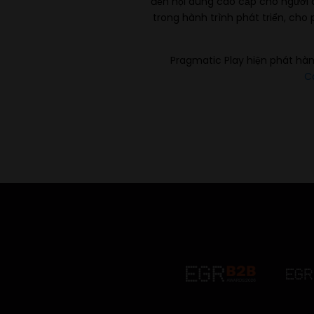
đến nội dung cao cấp cho người 
trong hành trình phát triển, ch
Pragmatic Play hiện phát h
C