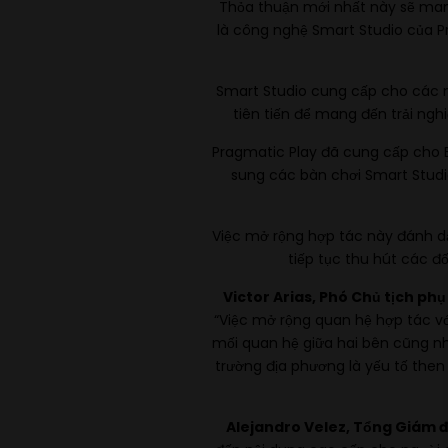
Thỏa thuận mới nhất này sẽ mang
là công nghệ Smart Studio của P
Smart Studio cung cấp cho các n
tiên tiến để mang đến trải ngh
Pragmatic Play đã cung cấp cho E
sung các bàn chơi Smart Studi
Việc mở rộng hợp tác này đánh dấ
tiếp tục thu hút các đ
Victor Arias, Phó Chủ tịch ph
“Việc mở rộng quan hệ hợp tác v
mối quan hệ giữa hai bên cũng nh
trường địa phương là yếu tố then
Alejandro Velez, Tổng Giám đ