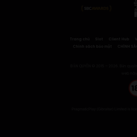
Trang chủ
Slot
Client Hub
V
Chính sách bảo mật
CHÍNH SÁ
BẢN QUYỀN © 2015 – 2026. Bản quyền
web này 