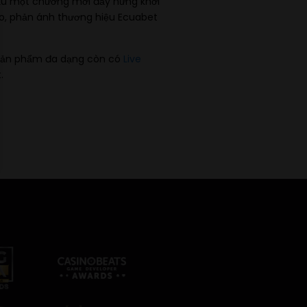
dấu một chương mới đầy hứng khởi
áo, phản ánh thương hiệu Ecuabet
sản phẩm đa dạng còn có
Live
t.