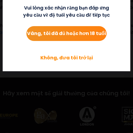
chơi của chúng tôi. Việc tích hợp giải pháp Smart Studio đánh 
Vui lòng xác nhận rằng bạn đáp ứng
o phép chúng tôi cung cấp trải nghiệm Live Casino thực sự độc đ
và mang lại giá trị lớn hơn nữa cho khách hàng.”
yêu cầu về độ tuổi yêu cầu để tiếp tục
ành đến 8 game
Slot trực tuyến
mới mỗi tháng. Trong danh mục 
asino
và
Bingo
, hỗ trợ trên cùng một giao diện ứng dụng duy nhấ
Vâng, tôi đã đủ hoặc hơn 18 tuổi
Không, đưa tôi trở lại
Hãy xem một số giải thưởng của chúng tôi!