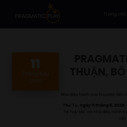
Trang chủ
PRAGMATI
11
THUẬN, BỔ
Tháng Sáu
2025
Nhà điều hành của Ecuador tiến 
Thứ Tư, ngày 11 tháng 6, 2025
–
hệ hợp tác với nhà điều hành E
cấp 