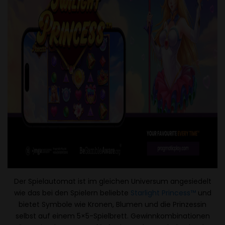
Der Spielautomat ist im gleichen Universum angesiedelt
wie das bei den Spielern beliebte
Starlight Princess™
und
bietet Symbole wie Kronen, Blumen und die Prinzessin
selbst auf einem 5×5-Spielbrett. Gewinnkombinationen