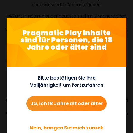
der auslösenden Drehung landen.
Twilight Princess™ ist der neueste Titel im umfangreichen
Portfolio von Pragmatic Play. Es folgt auf die jüngsten
Veröffentlichungen
Gravity Bonanza™
und
Rainbow Reels™
,
Pragmatic Play Inhalte
wobei der Anbieter weiterhin sein Engagement für die
sind für Personen, die 18
Entwicklung dynamischer Spiele zur Unterhaltung von
Jahre oder älter sind
Spielern auf der ganzen Welt unter Beweis stellt.
Irina Cornides, Chief Operating Officer bei Pragmatic Play,
sagte: „Twilight Princess™ schließt sich Starlight Princess™
an, das bereits eine große Fangemeinde bei den Spielern
Bitte bestätigen Sie Ihre
gefunden hat und sich einen Platz als einer der
Volljährigkeit um fortzufahren
beliebtesten Titel von Pragmatic Play verdient hat.“
Twilight Princess™ ist das neueste Spiel, das gekrönt wird. Es
Ja, ich 18 Jahre alt oder älter
bietet Cluster-Gewinne, die jederzeit während des
Basisspiels durch Wilds mit Multiplikatoren verstärkt werden
können, um den Spielern beim Sammeln königlicher
Nein, bringen Sie mich zurück
Belohnungen zu helfen. Die Prinzessin kann während der