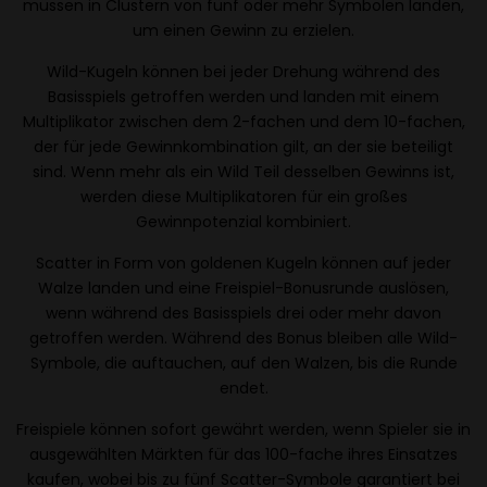
müssen in Clustern von fünf oder mehr Symbolen landen,
um einen Gewinn zu erzielen.
Wild-Kugeln können bei jeder Drehung während des
Basisspiels getroffen werden und landen mit einem
Multiplikator zwischen dem 2-fachen und dem 10-fachen,
der für jede Gewinnkombination gilt, an der sie beteiligt
sind. Wenn mehr als ein Wild Teil desselben Gewinns ist,
werden diese Multiplikatoren für ein großes
Gewinnpotenzial kombiniert.
Scatter in Form von goldenen Kugeln können auf jeder
Walze landen und eine Freispiel-Bonusrunde auslösen,
wenn während des Basisspiels drei oder mehr davon
getroffen werden. Während des Bonus bleiben alle Wild-
Symbole, die auftauchen, auf den Walzen, bis die Runde
endet.
Freispiele können sofort gewährt werden, wenn Spieler sie in
ausgewählten Märkten für das 100-fache ihres Einsatzes
kaufen, wobei bis zu fünf Scatter-Symbole garantiert bei