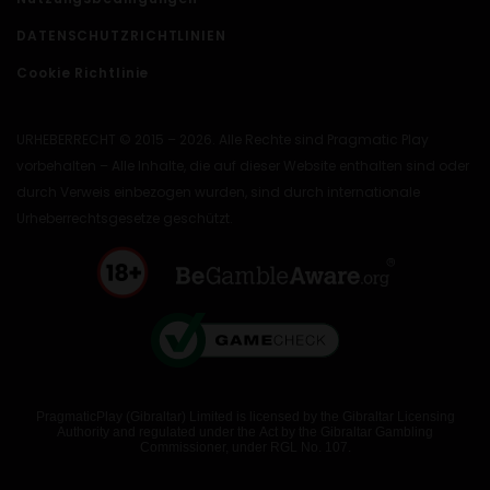
DATENSCHUTZRICHTLINIEN
Cookie Richtlinie
URHEBERRECHT © 2015 – 2026. Alle Rechte sind Pragmatic Play
vorbehalten – Alle Inhalte, die auf dieser Website enthalten sind oder
durch Verweis einbezogen wurden, sind durch internationale
Urheberrechtsgesetze geschützt.