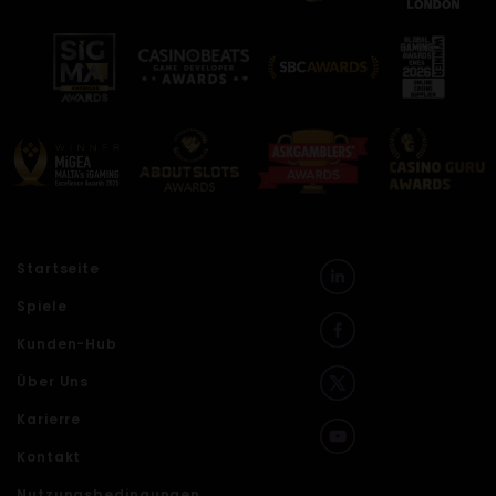
Startseite
Spiele
Kunden-Hub
Über Uns
Karierre
Kontakt
Nutzungsbedingungen