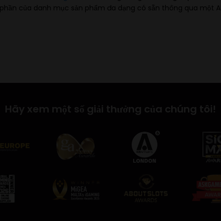
phần của danh mục sản phẩm đa dạng có sẵn thông qua một AP
Hãy xem một số giải thưởng của chúng tôi!