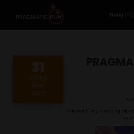
Trang chủ
PRAGMAT
31
Tháng
Mười
2023
Nhà
Pragmatic Play, nhà cung cấp 
qua 