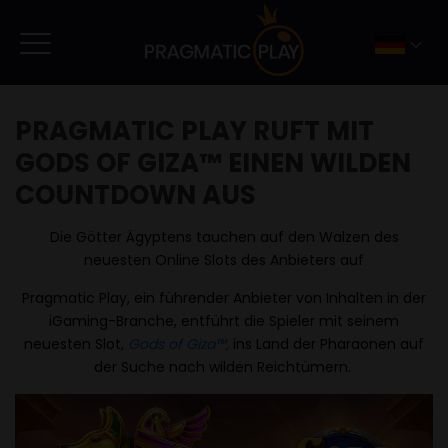
PRAGMATIC PLAY RUFT MIT
GODS OF GIZA™ EINEN WILDEN
COUNTDOWN AUS
Die Götter Ägyptens tauchen auf den Walzen des
neuesten Online Slots des Anbieters auf
Pragmatic Play, ein führender Anbieter von Inhalten in der
iGaming-Branche, entführt die Spieler mit seinem
neuesten Slot,
Gods of Giza™
,
ins Land der Pharaonen auf
der Suche nach wilden Reichtümern.