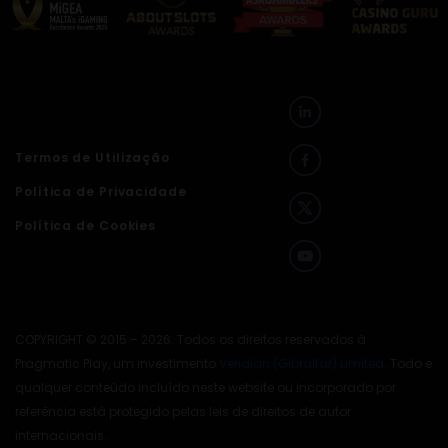
Termos de Utilização
Política de Privacidade
Política de Cookies
COPYRIGHT © 2015 – 2026. Todos os direitos reservados à
Pragmatic Play, um investimento
Veridian (Gibraltar) Limited
. Todo e
qualquer conteúdo incluído neste website ou incorporado por
referência está protegido pelas leis de direitos de autor
internacionais.