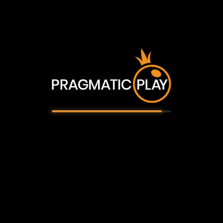
Pragmatic Play Inhalte
Grundlegende Spiel-Info
sind für Personen, die 18
RTP:
96.20%
Jahre oder älter sind
Bitte bestätigen Sie Ihre
Werfen Sie einen Blick auf einige unserer Auszeichnungen!
Volljährigkeit um fortzufahren
Ja, ich 18 Jahre alt oder älter
Nein, bringen Sie mich zurück