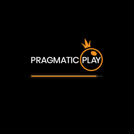
Info Umum Permainan
Konten Pragmatic Play
RTP:
95.50%
ditujukan untuk yang
berusia 18 tahun ke atas
Lihat beberapa penghargaan kami!
Mohon konfirmasikan bahwa
Anda memenuhi persyaratan usia
legal untuk melanjutkan
Ya, Saya berusia 18 tahun/lebih
Tidak, kembali ke halaman
sebelumnya