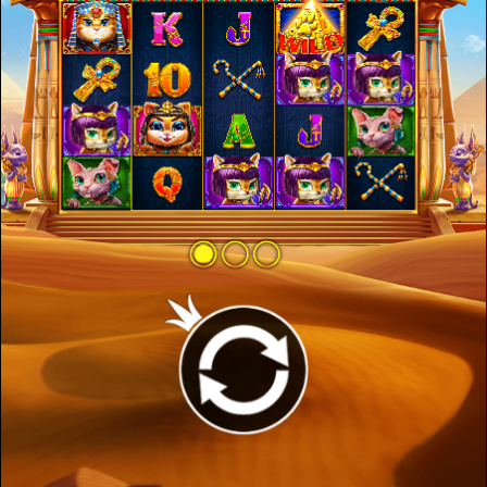
Play sono destinati ad
adulti di 18 anni o più
Dai un'occhiata ad alcuni dei nostri premi!
Si prega di confermare il requisito
dell'età legale per continuare.
Sì, ho 18 anni o più
No, riportami indietro