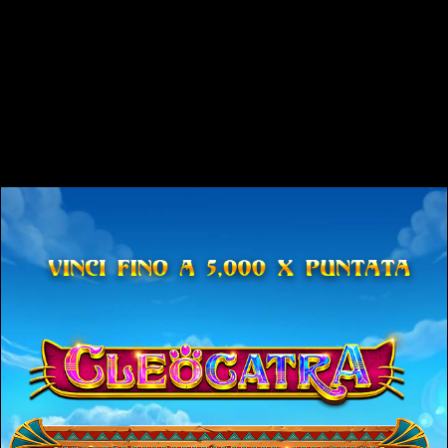
Ottenere 3, 4 o 5 scatter attiva la funzione con 8, 12 o
16 giri gratis. Durante la funzione, tutti i jolly restano
bloccati fino alla fine, e se una colonna completa di
simboli gatto compare sul rullo 1 vengono assegnati
due giri gratis aggiuntivi.
Cosa aspettarsi
:
Tutti i simboli jolly hanno moltiplicatori 2x o 3x
Ottieni una colonna completa di simboli gatto sul
rullo 1 per attivare la funzione respin
3-5 scatter attivano 8-16 giri gratis in cui i jolly
restano bloccati
Informazioni di base sul
gioco
RTP:
96.20%
I contenuti di Pragmatic